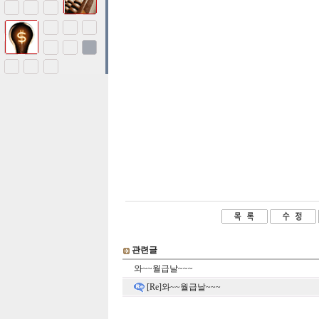
관련글
와~~월급날~~~
[Re]와~~월급날~~~