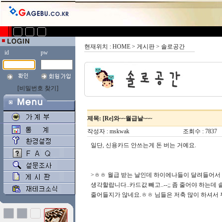
현재위치 : HOME > 게시판 > 솔로공간
id
pw
[비밀번호 찾기]
제목: [Re]와~~월급날~~~
작성자 :
mskwak
조회수 : 7837
일단, 신용카드 안쓰는게 돈 버는 거예요.
>ㅎㅎ 월급 받는 날인데 하이에나들이 달려들어서 
생각할랍니다..카드값 빼고..--;; 좀 줄어야 하
줄어들지가 않네요.ㅎㅎ 님들은 저축 많이 하셔서 