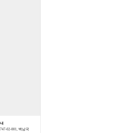
가능하게부탁드립니다
추이 분석도 있었으면 좋겠습
이용하고 있습니다
49년까지가능한데,49년작
간편보는방법은?
입력49년까지가능하나메
려면간편보는방법없을까
 많이 받으세요
님 새해 복 많이 받으세요~
말아주세요^^
안내
3747-02-001, 백남국