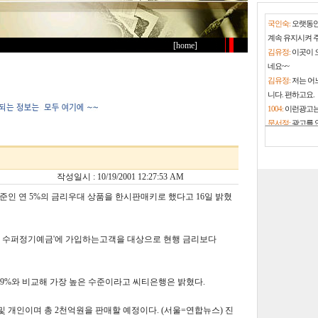
국인숙:
오랫동안
계속 유지시켜 
[home]
김유정:
이곳이 
네요~~
김유정:
저는 어
니다. 편하고요.
1004:
이런광고는
문서정:
광고를 
고 내야겠네요.
문서정:
구글광고
없을수도 있지만
작성일시 : 10/19/2001 12:27:53 AM
문서정:
그래도 
니다.
준인 연 5%의 금리우대 상품을 한시판매키로 했다고 16일 밝혔
김유정:
이 사이
김유정:
그런 광
지된다면 저는 
개월 수퍼정기예금'에 가입하는고객을 대상으로 현행 금리보다
문서정:
사이트 
선정적인 광고는
문서정:
대학 졸
4.9%와 비교해 가장 높은 수준이라고 씨티은행은 밝혔다.
써서 25년째 잘
황영곤:
월별결산
 개인이며 총 2천억원을 판매할 예정이다. (서울=연합뉴스) 진