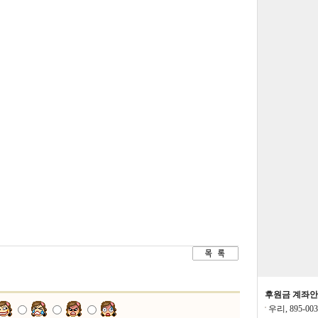
전승환:
프린트
세혼결돈:
년별 
니다
송채동:
항상 잘
황영곤:
메모작성
성된내용보려면
황영곤:
메모작성
모작성된내용보
요?
나윤희:
xc
신재혁:
새해 복
앙칼쟁이:
운영자
제발 멈추지만 
후원금 계좌
우리, 895-00