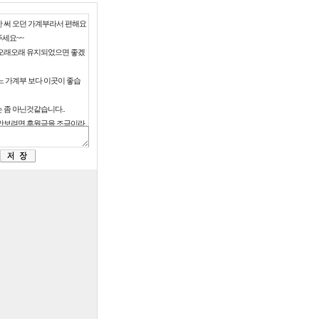
 써 오던 가계부라서 편해요
주세요~~
오래오래 유지되었으면 좋겠
느 가계부 보다 이곳이 좋습
 좀 아닌것같습니다..
안보려면 후원금을 조금이라
이니 운영자가 어떻게 할수
요. 방법이 없나요?
성관계하는 광고는 좀 그렇습
트가 없어질까봐 걱정입니다
고라도 봐야 이 사이트가 유
괜찮습니다.
운영에 광고가 필수이지만,
 안봤으면 좋겠네요.
업하고 사회인이 되면서부터
 쓰고 있습니다.
엑셀다운실행않됩니다.