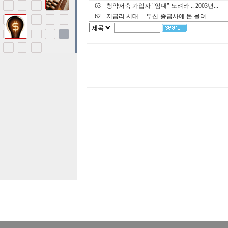
63
청약저축 가입자 "임대" 노려라 .. 2003년...
62
저금리 시대… 투신·종금사에 돈 몰려