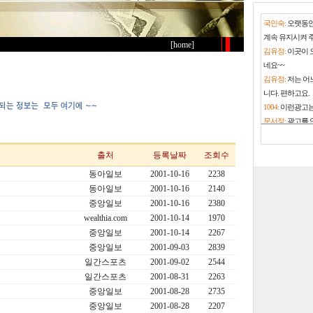
국인숙:
오랫동안
계속 유지시켜 
[home]
김유정:
이곳이 
네요~~
김유정:
저는 어
니다. 편하고요.
1004:
이런광고는
문서정:
광고를 
고 내야겠네요.
문서정:
구글광고
출처
등록날짜
조회수
없을수도 있지만
동아일보
2001-10-16
2238
문서정:
그래도 
동아일보
2001-10-16
2140
니다.
중앙일보
2001-10-16
2380
김유정:
이 사이
wealthia.com
2001-10-14
1970
김유정:
그런 광
중앙일보
2001-10-14
2267
지된다면 저는 
중앙일보
2001-09-03
2839
문서정:
사이트 
선정적인 광고는
일간스포츠
2001-09-02
2544
문서정:
대학 졸
일간스포츠
2001-08-31
2263
써서 25년째 잘
중앙일보
2001-08-28
2735
황영곤:
월별결산
중앙일보
2001-08-28
2207