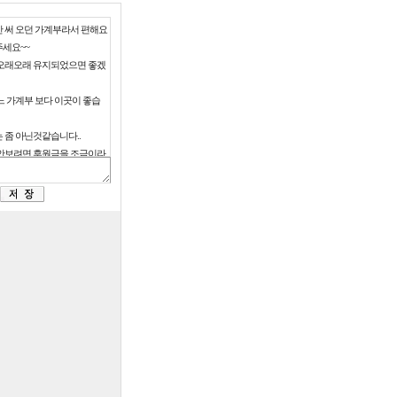
 써 오던 가계부라서 편해요
주세요~~
오래오래 유지되었으면 좋겠
느 가계부 보다 이곳이 좋습
 좀 아닌것같습니다..
안보려면 후원금을 조금이라
이니 운영자가 어떻게 할수
요. 방법이 없나요?
성관계하는 광고는 좀 그렇습
트가 없어질까봐 걱정입니다
고라도 봐야 이 사이트가 유
괜찮습니다.
운영에 광고가 필수이지만,
 안봤으면 좋겠네요.
업하고 사회인이 되면서부터
 쓰고 있습니다.
엑셀다운실행않됩니다.