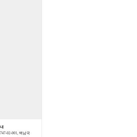
가능하게부탁드립니다
추이 분석도 있었으면 좋겠습
이용하고 있습니다
49년까지가능한데,49년작
간편보는방법은?
입력49년까지가능하나메
려면간편보는방법없을까
 많이 받으세요
님 새해 복 많이 받으세요~
말아주세요^^
안내
3747-02-001, 백남국