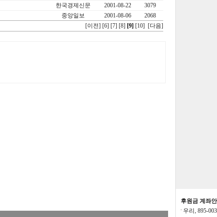
전승환:
프린트
한국경제신문
2001-08-22
3079
세혼결돈:
년별 
중앙일보
2001-08-06
2068
니다
[이전]
[6]
[7]
[8]
[9]
[10]
[다음]
송채동:
항상 잘
황영곤:
메모작성
성된내용보려면
황영곤:
메모작성
모작성된내용보
요?
나윤희:
xc
신재혁:
새해 복
앙칼쟁이:
운영자
제발 멈추지만 
후원금 계좌
우리, 895-00