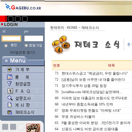
현재위치 : HOME > 재테크소식
id
pw
[비밀번호 찾기]
번호
제목
73
현대스위스금고 "예금금리, 우린 올립니다"
72
[금융]남의 보증 서주면 내 대출 줄어든다
71
장기주식투자 상품 20일 등장
70
[wealthia.com 재테크상담실] 실전재테...
69
아파트 담보 대출금리 보험사도 연 6%대로
68
내년부터 종합소득세율 10% 인하
67
영화 무료티켓등 헌혈도 "마케팅 시대"
66
무료 귀성버스 타볼까
65
9월 풍성한 아파트 분양…3만5천가구 쏟아져
64
신용도 나빠도 비싼 금리로 신용대출