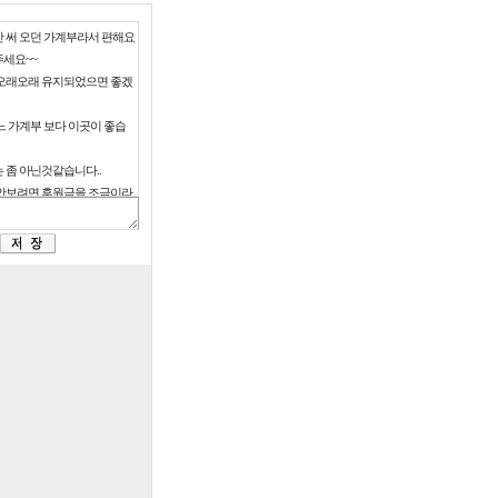
 써 오던 가계부라서 편해요
주세요~~
오래오래 유지되었으면 좋겠
느 가계부 보다 이곳이 좋습
 좀 아닌것같습니다..
안보려면 후원금을 조금이라
이니 운영자가 어떻게 할수
요. 방법이 없나요?
성관계하는 광고는 좀 그렇습
트가 없어질까봐 걱정입니다
고라도 봐야 이 사이트가 유
괜찮습니다.
운영에 광고가 필수이지만,
 안봤으면 좋겠네요.
업하고 사회인이 되면서부터
 쓰고 있습니다.
엑셀다운실행않됩니다.