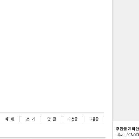
전승환:
프린트
세혼결돈:
년별 
니다
송채동:
항상 잘
황영곤:
메모작성
성된내용보려면
황영곤:
메모작성
모작성된내용보
요?
나윤희:
xc
신재혁:
새해 복
앙칼쟁이:
운영자
제발 멈추지만 
후원금 계좌
우리, 895-00