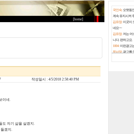
국인숙:
오랫동안
계속 유지시켜 
[home]
김유정:
이곳이 
네요~~
김유정:
저는 어
니다. 편하고요.
1004:
이런광고는
문서정:
광고를 
고 내야겠네요.
문서정:
구글광고
없을수도 있지만
문서정:
그래도 
7
작성일시 : 4/5/2018 2:58:40 PM
니다.
김유정:
이 사이
김유정:
그런 광
보이네.
지된다면 저는 
문서정:
사이트 
선정적인 광고는
문서정:
대학 졸
들도 자기 삶을 살겠지.
써서 25년째 잘
 들겠지.
황영곤:
월별결산