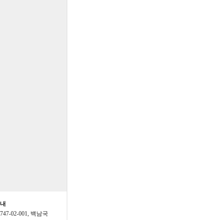
가능하게부탁드립니다
추이 분석도 있었으면 좋겠습
이용하고 있습니다
49년까지가능한데,49년작
간편보는방법은?
입력49년까지가능하나메
려면간편보는방법없을까
 많이 받으세요
님 새해 복 많이 받으세요~
말아주세요^^
안내
3747-02-001, 백남국