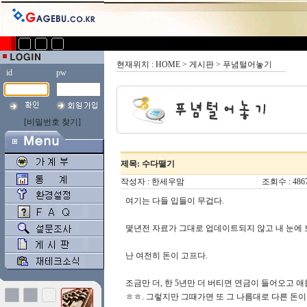
현재위치 : HOME > 게시판 > 푸념털어놓기
id
pw
[비밀번호 찾기]
제목: 수다떨기
작성자 :
한세우맘
조회수 : 486
여기는 다들 입들이 무겁다.
몇년전 자료가 그대로 업데이트되지 않고 내 눈에 
난 여전히 돈이 고프다.
조금만 더, 한 5년만 더 버티면 연금이 들어오고 애
ㅎㅎ. 그렇지만 그때가면 또 그 나름대로 다른 돈이