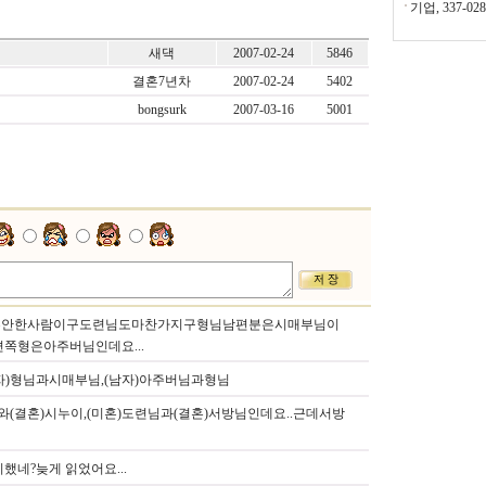
기업, 337-02
새댁
2007-02-24
5846
결혼7년차
2007-02-24
5402
bongsurk
2007-03-16
5001
혼안한사람이구도련님도마찬가지구형님남편분은시매부님이
쪽형은아주버님인데요...
자)형님과시매부님,(남자)아주버님과형님
와(결혼)시누이,(미혼)도련님과(결혼)서방님인데요..근데서방
했네?늦게 읽었어요...