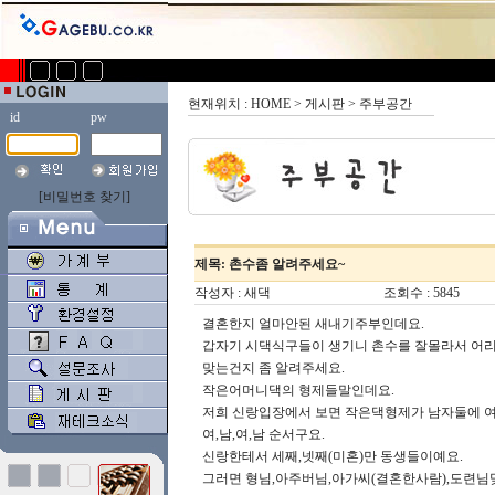
현재위치 : HOME > 게시판 > 주부공간
id
pw
[비밀번호 찾기]
제목: 촌수좀 알려주세요~
작성자 : 새댁
조회수 : 5845
결혼한지 얼마안된 새내기주부인데요.
갑자기 시댁식구들이 생기니 촌수를 잘몰라서 어리
맞는건지 좀 알려주세요.
작은어머니댁의 형제들말인데요.
저희 신랑입장에서 보면 작은댁형제가 남자둘에 
여,남,여,남 순서구요.
신랑한테서 세째,넷째(미혼)만 동생들이예요.
그러면 형님,아주버님,아가씨(결혼한사람),도련님