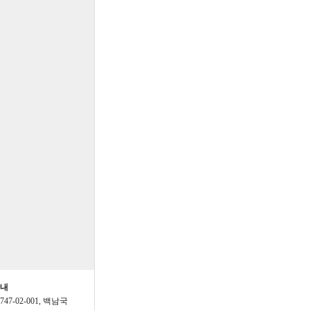
가능하게부탁드립니다
추이 분석도 있었으면 좋겠습
이용하고 있습니다
49년까지가능한데,49년작
간편보는방법은?
입력49년까지가능하나메
려면간편보는방법없을까
 많이 받으세요
님 새해 복 많이 받으세요~
말아주세요^^
안내
3747-02-001, 백남국