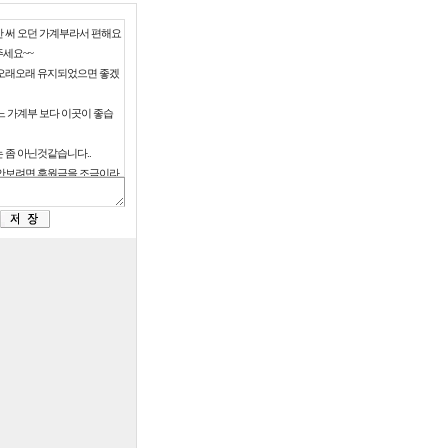
 써 오던 가계부라서 편해요
주세요~~
오래오래 유지되었으면 좋겠
느 가계부 보다 이곳이 좋습
 좀 아닌것같습니다..
안보려면 후원금을 조금이라
이니 운영자가 어떻게 할수
요. 방법이 없나요?
성관계하는 광고는 좀 그렇습
트가 없어질까봐 걱정입니다
고라도 봐야 이 사이트가 유
괜찮습니다.
운영에 광고가 필수이지만,
 안봤으면 좋겠네요.
업하고 사회인이 되면서부터
 쓰고 있습니다.
엑셀다운실행않됩니다.