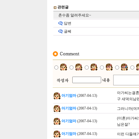
관련글
촌수좀 알려주세요~
답변
글쎄
아가씨는결
아기엄마
(2007-04-13)
구 새댁의남편
아기엄마
(2007-04-13)
그러니까(여
(미혼)아가씨
아기엄마
(2007-04-13)
님은잘?
아기엄마
(2007-04-13)
이런 다들얘기