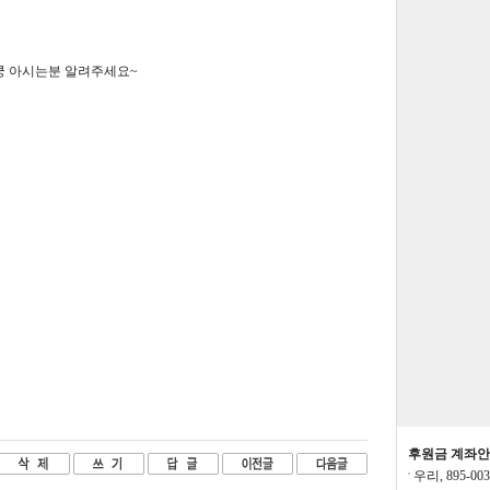
전승환:
프린트
세혼결돈:
년별 
니다
쿵 아시는분 알려주세요~
송채동:
항상 잘
황영곤:
메모작성
성된내용보려면
황영곤:
메모작성
모작성된내용보
요?
나윤희:
xc
신재혁:
새해 복
앙칼쟁이:
운영자
제발 멈추지만 
후원금 계좌
우리, 895-00