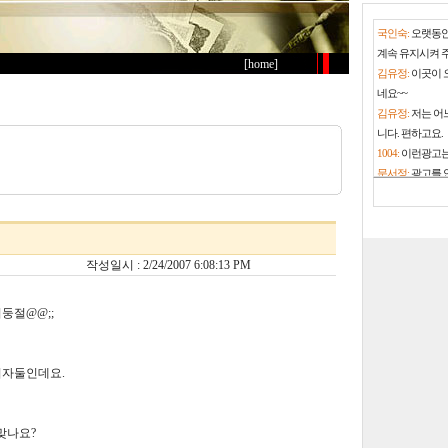
국인숙:
오랫동안
계속 유지시켜 
[home]
김유정:
이곳이 
네요~~
김유정:
저는 어
니다. 편하고요.
1004:
이런광고는
문서정:
광고를 
고 내야겠네요.
문서정:
구글광고
없을수도 있지만
문서정:
그래도 
작성일시 : 2/24/2007 6:08:13 PM
니다.
김유정:
이 사이
둥절@@;;
김유정:
그런 광
지된다면 저는 
문서정:
사이트 
여자둘인데요.
선정적인 광고는
문서정:
대학 졸
써서 25년째 잘
맞나요?
황영곤:
월별결산